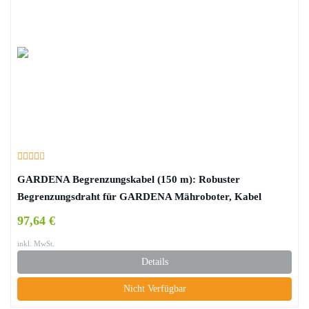
GARDENA Begrenzungskabel (150 m): Robuster
Begrenzungsdraht für GARDENA Mähroboter, Kabel
fungiert als Leitkabel für den Mähroboter, einsetzbar für
97,64 €
alle GARDENA Mähroboter (4088-20)
inkl. MwSt.
Details
Nicht Verfügbar