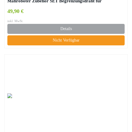
Mähroboter Zubehör SET Begrenzungsdraht für
Suchkabel/GARDENA / BOSCH/HUSQVARNA /
49,90 €
WORX/HONDA / ROBOMOW/iMow
inkl. MwSt.
Details
Nicht Verfügbar